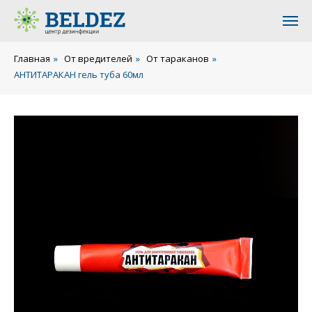
Главная
»
От вредителей
»
От тараканов
»
АНТИТАРАКАН гель туба 60мл