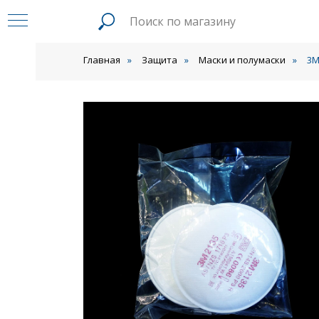
Главная
»
Защита
»
Маски и полумаски
»
3М
а
ва