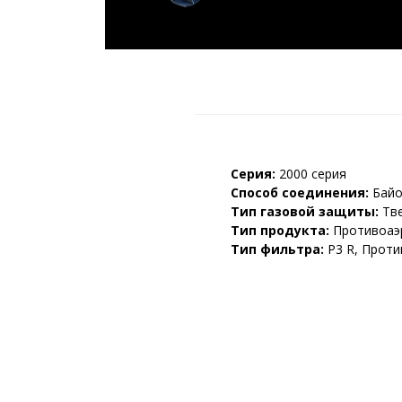
2
2
Серия:
2000 серия
Способ соединения:
Байо
Тип газовой защиты:
Тв
Тип продукта:
Противоаэ
Тип фильтра:
P3 R, Прот