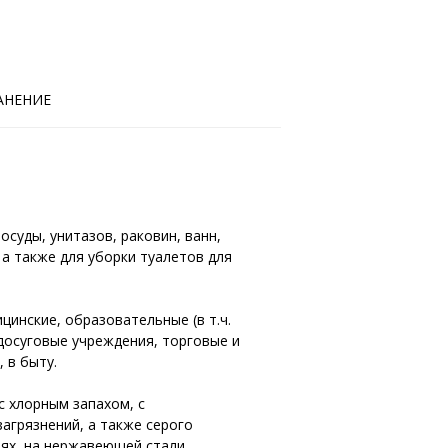
АНЕНИЕ
осуды, унитазов, раковин, ванн,
 а также для уборки туалетов для
инские, образовательные (в т.ч.
досуговые учреждения, торговые и
 в быту.
 хлорным запахом, с
агрязнений, а также серого
тях, на нержавеющей стали.