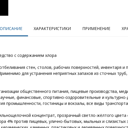
ОПИСАНИЕ
ХАРАКТЕРИСТИКИ
ПРИМЕНЕНИЕ
ХР
дство с содержанием хлора
отбеливания стен, столов, рабочих поверхностей, инвентаря и п
 Применимо для устранения неприятных запахов из сточных труб,
анизации общественного питания, пищевые производства, медиц
научные, финансовые, спортивно-оздоровительные и культурно-
ия промышленности, гостиницы и вокзалы, все виды транспорта,
ильнощелочной концентрат, прозрачный светло-жёлтого цвета с
ра 4% против пищевых, улично-бытовых, мыльных и слизистых з
а керамических, каменных, пластиковых и деревянных поверхнос