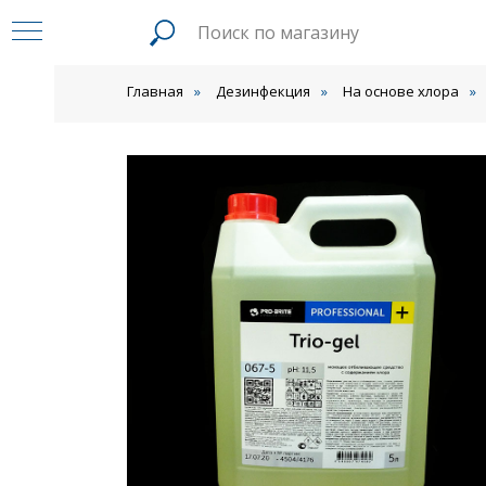
Главная
»
Дезинфекция
»
На основе хлора
»
а
ва