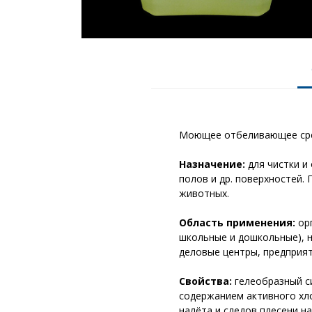
2
2
Моющее отбеливающее сре
Назначение:
для чистки и 
полов и др. поверхностей.
животных.
Область применения:
орг
школьные и дошкольные), 
деловые центры, предприят
Свойства:
гелеобразный с
содержанием активного хло
налёта и следов плесени н